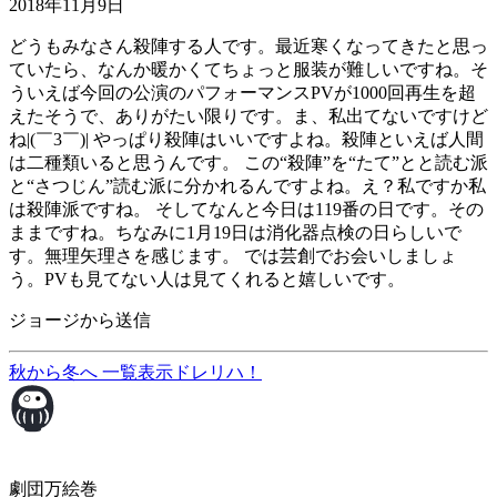
2018年11月9日
どうもみなさん殺陣する人です。最近寒くなってきたと思っ
ていたら、なんか暖かくてちょっと服装が難しいですね。そ
ういえば今回の公演のパフォーマンスPVが1000回再生を超
えたそうで、ありがたい限りです。ま、私出てないですけど
ね|(￣3￣)| やっぱり殺陣はいいですよね。殺陣といえば人間
は二種類いると思うんです。 この“殺陣”を“たて”とと読む派
と“さつじん”読む派に分かれるんですよね。え？私ですか私
は殺陣派ですね。 そしてなんと今日は119番の日です。その
ままですね。ちなみに1月19日は消化器点検の日らしいで
す。無理矢理さを感じます。 では芸創でお会いしましょ
う。PVも見てない人は見てくれると嬉しいです。
ジョージから送信
秋から冬へ
一覧表示
ドレリハ！
劇団万絵巻