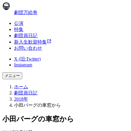
劇団万絵巻
公演
特集
劇団員日記
新入生歓迎特集
お問い合わせ
X (旧:Twitter)
Instagram
メニュー
ホーム
劇団員日記
2018年
小田バーグの車窓から
小田バーグの車窓から