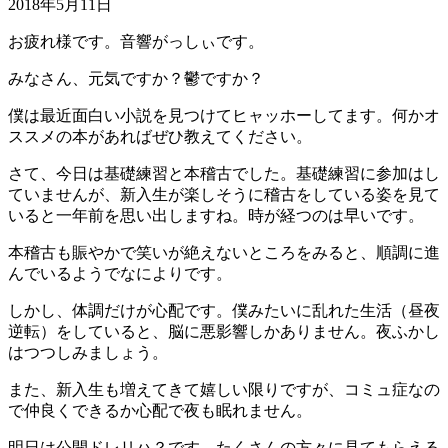
2018年5月11日
お疲れ様です。音響がっしぃです。
みなさん、元気ですか？鬱ですか？
僕は最近面白い小説を見つけてヒャッホーしてます。何かオ
ススメの本があればぜひ教えてください。
さて、今日は基礎練習と本稽古でした。基礎練習に参加はし
ていませんが、新入生が楽しそうに稽古をしている姿を見て
いると一年前を思い出しますね。時が経つのは早いです。
本稽古も賑やかで笑いが絶えないところをみると、順調に進
んでいるようでなによりです。
しかし、体調だけが心配です。僕みたいに乱れた生活（昼夜
逆転）をしていると、脳に悪影響しかありません。夜ふかし
はつつしみましょう。
また、新入生も増えてきて嬉しい限りですが、コミュ症なの
で仲良くできるか心配で夜も眠れません。
明日は公開ドレリハ？です。たくさんの方々に見てもらえる