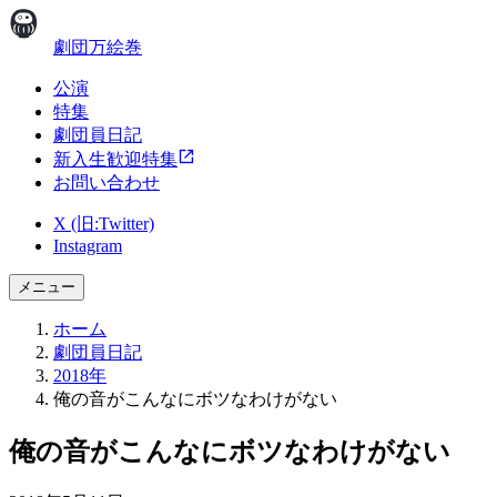
劇団万絵巻
公演
特集
劇団員日記
新入生歓迎特集
お問い合わせ
X (旧:Twitter)
Instagram
メニュー
ホーム
劇団員日記
2018年
俺の音がこんなにボツなわけがない
俺の音がこんなにボツなわけがない