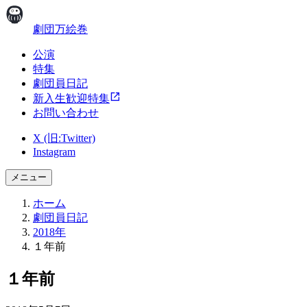
劇団万絵巻
公演
特集
劇団員日記
新入生歓迎特集
お問い合わせ
X (旧:Twitter)
Instagram
メニュー
ホーム
劇団員日記
2018年
１年前
１年前