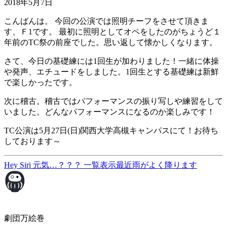
2018年5月7日
こんばんは。 今回の公演では照明チーフをさせて頂きま
す、Ｆ1です。 最初に照明としてオペをしたのがちょうど１
年前のTC祭の前座でした。思い返して懐かしくなります。
さて、今日の基礎練には1回生が加わりました！一緒に体操
や発声、エチュードをしました。1回生とする基礎練は新鮮
で楽しかったです。
次に稽古。稽古ではパフォーマンスの振り写しや練習をして
いました。どんなパフォーマンスになるのか楽しみです！
TC公演は5月27日(日)関西大学高槻キャンパスにて！お待ち
しております～
Hey Siri 元気…？？？
一覧表示
最近雨がよく降ります
劇団万絵巻