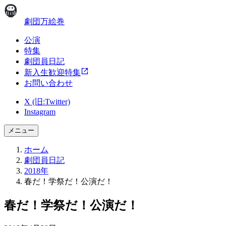
劇団万絵巻
公演
特集
劇団員日記
新入生歓迎特集
お問い合わせ
X (旧:Twitter)
Instagram
メニュー
ホーム
劇団員日記
2018年
春だ！学祭だ！公演だ！
春だ！学祭だ！公演だ！