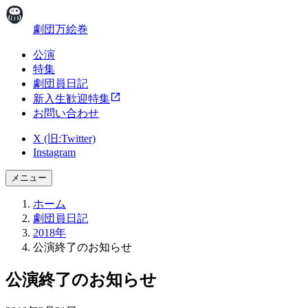
劇団万絵巻
公演
特集
劇団員日記
新入生歓迎特集
お問い合わせ
X (旧:Twitter)
Instagram
メニュー
ホーム
劇団員日記
2018年
公演終了のお知らせ
公演終了のお知らせ