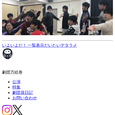
いよいよだ！
一覧表示
だいたいデタラメ
劇団万絵巻
公演
特集
劇団員日記
お問い合わせ