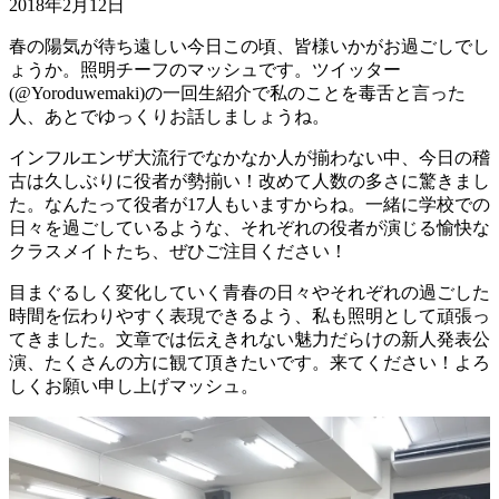
2018年2月12日
春の陽気が待ち遠しい今日この頃、皆様いかがお過ごしでし
ょうか。照明チーフのマッシュです。ツイッター
(@Yoroduwemaki)の一回生紹介で私のことを毒舌と言った
人、あとでゆっくりお話しましょうね。
インフルエンザ大流行でなかなか人が揃わない中、今日の稽
古は久しぶりに役者が勢揃い！改めて人数の多さに驚きまし
た。なんたって役者が17人もいますからね。一緒に学校での
日々を過ごしているような、それぞれの役者が演じる愉快な
クラスメイトたち、ぜひご注目ください！
目まぐるしく変化していく青春の日々やそれぞれの過ごした
時間を伝わりやすく表現できるよう、私も照明として頑張っ
てきました。文章では伝えきれない魅力だらけの新人発表公
演、たくさんの方に観て頂きたいです。来てください！よろ
しくお願い申し上げマッシュ。