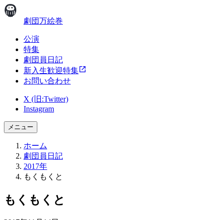
劇団万絵巻
公演
特集
劇団員日記
新入生歓迎特集
お問い合わせ
X (旧:Twitter)
Instagram
メニュー
ホーム
劇団員日記
2017年
もくもくと
もくもくと