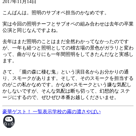
2017年11月14日
こんばんは。照明のサブオペ担当のかなめです。
実は今回の照明チーフとサブオペの組み合わせは去年の卒業
公演と同じなんですよね。
去年はまだ照明のことはまだ全然わかってなかったのです
が、一年も経つと照明としての稽古場の景色がガラリと変わ
って、曲がりなりにも一年間照明をしてきたんだなと実感し
ます。
さて、「朧の森に棲む鬼」という演目名からお分かりの通
り、スモークがあります。そして、そのスモークを担当する
のがこの私かなめです。かなめ×スモークという嫌な気配し
かしないですが、そんな気配は断ち切って、幻想的な ステ
ージにするので、ぜひぜひ本番お越しくださいませ。
豪華ゲスト！
一覧表示
学校の霧の濃さやばい