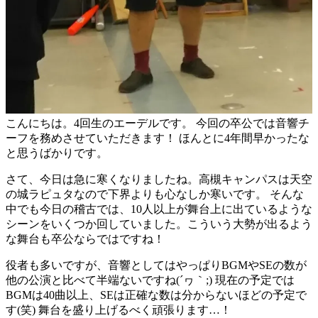
こんにちは。4回生のエーデルです。 今回の卒公では音響チ
ーフを務めさせていただきます！ ほんとに4年間早かったな
と思うばかりです。
さて、今日は急に寒くなりましたね。高槻キャンパスは天空
の城ラピュタなので下界よりも心なしか寒いです。 そんな
中でも今日の稽古では、10人以上が舞台上に出ているような
シーンをいくつか回していました。こういう大勢が出るよう
な舞台も卒公ならではですね！
役者も多いですが、音響としてはやっぱりBGMやSEの数が
他の公演と比べて半端ないですね(´ヮ｀;) 現在の予定では
BGMは40曲以上、SEは正確な数は分からないほどの予定で
す(笑) 舞台を盛り上げるべく頑張ります…！