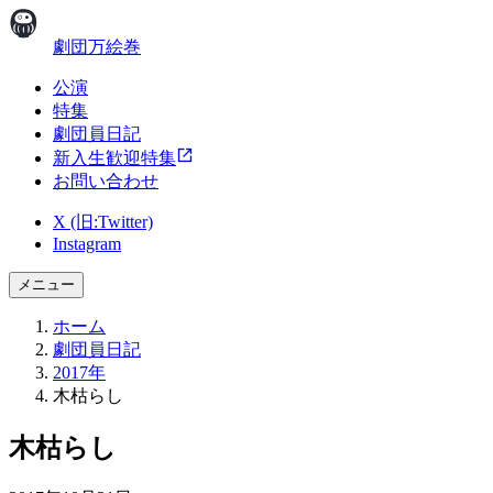
劇団万絵巻
公演
特集
劇団員日記
新入生歓迎特集
お問い合わせ
X (旧:Twitter)
Instagram
メニュー
ホーム
劇団員日記
2017年
木枯らし
木枯らし