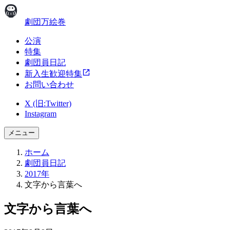
劇団万絵巻
公演
特集
劇団員日記
新入生歓迎特集
お問い合わせ
X (旧:Twitter)
Instagram
メニュー
ホーム
劇団員日記
2017年
文字から言葉へ
文字から言葉へ