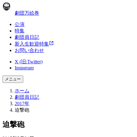
劇団万絵巻
公演
特集
劇団員日記
新入生歓迎特集
お問い合わせ
X (旧:Twitter)
Instagram
メニュー
ホーム
劇団員日記
2017年
迫撃砲
迫撃砲