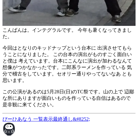
こんばんは。インテグラルです。 今年も暑くなってきまし
た。
今回はとなりのキッドナップという台本に 出演させてもら
うことになりました。 この台本の演出がものすごく面白い
と僕は 考えています。台本にこんなに演出が加わるなんて
想像がつかなかったです。二郎系ラーメンを作っている 気
分で稽古をしています。セオリー通りやってないなあ とも
思います。
この公演があるのは5月28日(日)のTC祭です。山の上で 辺鄙
な所にありますが面白いものを作っている自信はあるので
是非観に来てください。
びーひあなう
一覧表示
最終通し&#8252;