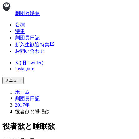
劇団万絵巻
公演
特集
劇団員日記
新入生歓迎特集
お問い合わせ
X (旧:Twitter)
Instagram
メニュー
ホーム
劇団員日記
2017年
役者欲と睡眠欲
役者欲と睡眠欲