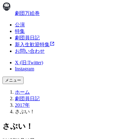
劇団万絵巻
公演
特集
劇団員日記
新入生歓迎特集
お問い合わせ
X (旧:Twitter)
Instagram
メニュー
ホーム
劇団員日記
2017年
さぶい！
さぶい！