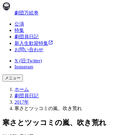
劇団万絵巻
公演
特集
劇団員日記
新入生歓迎特集
お問い合わせ
X (旧:Twitter)
Instagram
メニュー
ホーム
劇団員日記
2017年
寒さとツッコミの嵐、吹き荒れ
寒さとツッコミの嵐、吹き荒れ