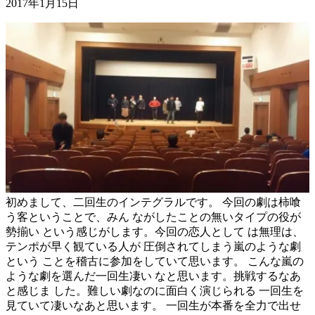
2017年1月15日
初めまして、二回生のインテグラルです。 今回の劇は柿喰
う客ということで、みん ながしたことの無いタイプの役が
勢揃い という感じがします。今回の恋人として は無理は、
テンポが早く観ている人が 圧倒されてしまう嵐のような劇
という ことを稽古に参加をしていて思います。 こんな嵐の
ような劇を選んだ一回生凄い なと思います。挑戦するなあ
と感じま した。難しい劇なのに面白く演じられる 一回生を
見ていて凄いなあと思います。 一回生が本番を全力で出せ