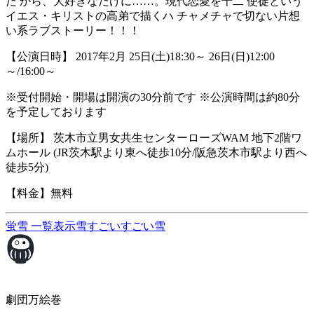
だ から、大好きなだけに……。現代恋愛を十二 使徒という
イエス・キリストの高弟で描くハ チャメチャで切ない片想
い系ラブストーリー！！！
【公演日時】 2017年2月 25日(土)18:30～ 26日(日)12:00
～/16:00～
※受付開始・開場は開演の30分前です ※公演時間は約80分
を予定しております
【場所】 茨木市立男女共生センターローズWAM 地下2階ワ
ムホール (JR茨木駅より東へ徒歩10分/阪急茨木市駅より西へ
徒歩5分)
【料金】無料
蛍雪
一覧表示
雪すごいすごい雪
劇団万絵巻