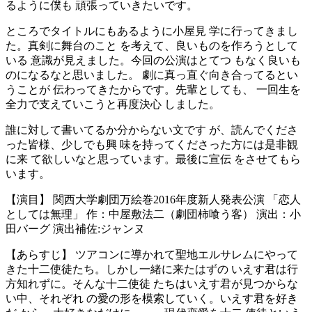
るように僕も 頑張っていきたいです。
ところでタイトルにもあるように小屋見 学に行ってきまし
た。真剣に舞台のこと を考えて、良いものを作ろうとして
いる 意識が見えました。今回の公演はとてつ もなく良いも
のになるなと思いました。 劇に真っ直ぐ向き合ってるとい
うことが 伝わってきたからです。先輩としても、 一回生を
全力で支えていこうと再度決心 しました。
誰に対して書いてるか分からない文です が、読んでくださ
った皆様、少しでも興 味を持ってくださった方には是非観
に来 て欲しいなと思っています。最後に宣伝 をさせてもら
います。
【演目】 関西大学劇団万絵巻2016年度新人発表公演 「恋人
としては無理」 作：中屋敷法二（劇団柿喰う客） 演出：小
田バーグ 演出補佐:ジャンヌ
【あらすじ】 ツアコンに導かれて聖地エルサレムにやって
きた十二使徒たち。しかし一緒に来たはずの いえす君は行
方知れずに。そんな十二使徒 たちはいえす君が見つからな
い中、それぞれ の愛の形を模索していく。いえす君を好き