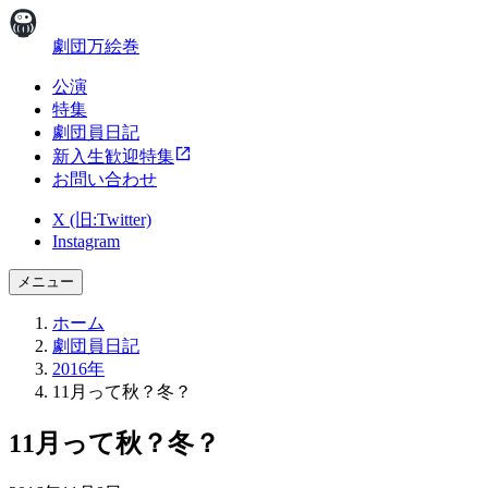
劇団万絵巻
公演
特集
劇団員日記
新入生歓迎特集
お問い合わせ
X (旧:Twitter)
Instagram
メニュー
ホーム
劇団員日記
2016年
11月って秋？冬？
11月って秋？冬？