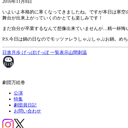
2016年11月8日
いよいよ本格的に寒くなってきましたね。ですが本日は寒空
舞台が出来上がっていくのかとても楽しみです！
まだ自分が卒業するなんて想像出来ていませんが…精一杯悔い
P.S.今日は鍋の日なのでモッツァレラしゃぶしゃぶお鍋。め
日進月歩 げっぽげっぽ
一覧表示
山間刺温
劇団万絵巻
公演
特集
劇団員日記
お問い合わせ