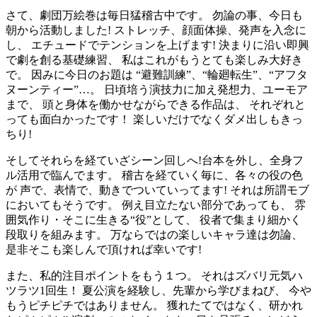
さて、劇団万絵巻は毎日猛稽古中です。 勿論の事、今日も
朝から活動しました! ストレッチ、顔面体操、発声を入念に
し、 エチュードでテンションを上げます! 決まりに沿い即興
で劇を創る基礎練習、 私はこれがもうとても楽しみ大好き
で。 因みに今日のお題は “避難訓練”、“輪廻転生”、“アフタ
ヌーンティー”…。 日頃培う演技力に加え発想力、ユーモア
まで、 頭と身体を働かせながらできる作品は、 それぞれと
っても面白かったです！ 楽しいだけでなくダメ出しもきっ
ちり!
そしてそれらを経ていざシーン回しへ!台本を外し、全身フ
ル活用で臨んでます。 稽古を経ていく毎に、各々の役の色
が 声で、表情で、動きでついていってます! それは所謂モブ
においてもそうです。 例え目立たない部分であっても、 雰
囲気作り・そこに生きる“役”として、 役者で集まり細かく
段取りを組みます。 万ならではの楽しいキャラ達は勿論、
是非そこも楽しんで頂ければ幸いです!
また、私的注目ポイントをもう１つ。 それはズバリ元気ハ
ツラツ1回生！ 夏公演を経験し、先輩から学びまねび、 今や
もうピチピチではありません。 獲れたてではなく、研かれ