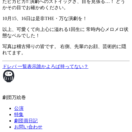
たピカピカ‼ 演劇へのストイックさ、目を見張る…！ どう
かその目でお確かめください。
10月15、16日は是非THE・万な演劇を！
以上、可愛くて向上心に溢れる1回生に 常時内心メロメロ状
態なベルでした！
写真は稽古帰りの皆です。 右側、先輩のお顔、芸術的に隠
れてます。
ドレパ
一覧表示
誰かよろぱ持ってない？
劇団万絵巻
公演
特集
劇団員日記
お問い合わせ