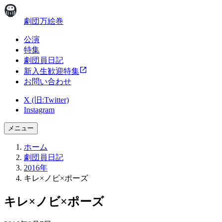
劇団万絵巻
公演
特集
劇団員日記
新入生歓迎特集
お問い合わせ
X (旧:Twitter)
Instagram
メニュー
ホーム
劇団員日記
2016年
キレ×ノビ×ポーズ
キレ×ノビ×ポーズ