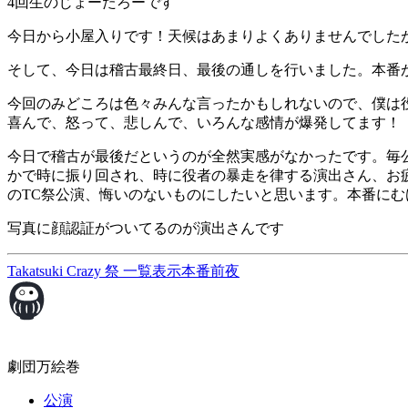
4回生のじょーたろーです
今日から小屋入りです！天候はあまりよくありませんでした
そして、今日は稽古最終日、最後の通しを行いました。本番
今回のみどころは色々みんな言ったかもしれないので、僕は役
喜んで、怒って、悲しんで、いろんな感情が爆発してます！
今日で稽古が最後だというのが全然実感がなかったです。毎公
かで時に振り回され、時に役者の暴走を律する演出さん、お疲
のTC祭公演、悔いのないものにしたいと思います。本番に
写真に顔認証がついてるのが演出さんです
Takatsuki Crazy 祭
一覧表示
本番前夜
劇団万絵巻
公演