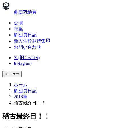
劇団万絵巻
公演
特集
劇団員日記
新入生歓迎特集
お問い合わせ
X (旧:Twitter)
Instagram
メニュー
ホーム
劇団員日記
2016年
稽古最終日！！
稽古最終日！！