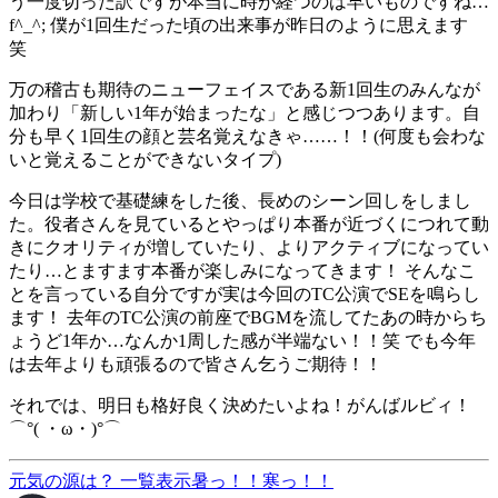
う一度切った訳ですが本当に時が経つのは早いものですね…
f^_^; 僕が1回生だった頃の出来事が昨日のように思えます
笑
万の稽古も期待のニューフェイスである新1回生のみんなが
加わり「新しい1年が始まったな」と感じつつあります。自
分も早く1回生の顔と芸名覚えなきゃ……！！(何度も会わな
いと覚えることができないタイプ)
今日は学校で基礎練をした後、長めのシーン回しをしまし
た。役者さんを見ているとやっぱり本番が近づくにつれて動
きにクオリティが増していたり、よりアクティブになってい
たり…とますます本番が楽しみになってきます！ そんなこ
とを言っている自分ですが実は今回のTC公演でSEを鳴らし
ます！ 去年のTC公演の前座でBGMを流してたあの時からち
ょうど1年か…なんか1周した感が半端ない！！笑 でも今年
は去年よりも頑張るので皆さん乞うご期待！！
それでは、明日も格好良く決めたいよね！がんばルビィ！
⌒°( ・ω・)°⌒
元気の源は？
一覧表示
暑っ！！寒っ！！