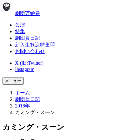
劇団万絵巻
公演
特集
劇団員日記
新入生歓迎特集
お問い合わせ
X (旧:Twitter)
Instagram
メニュー
ホーム
劇団員日記
2016年
カミング・スーン
カミング・スーン