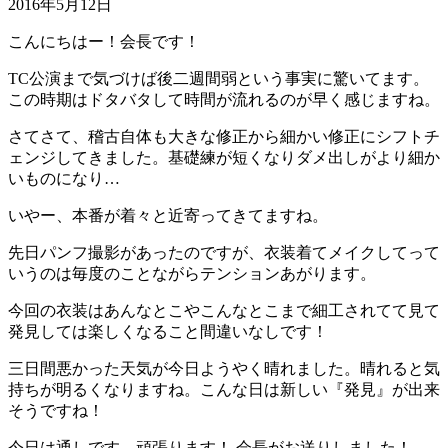
2016年5月12日
こんにちはー！会長です！
TC公演まで気づけば後二週間弱という事実に驚いてます。
この時期はドタバタして時間が流れるのが早く感じますね。
さてさて、稽古自体も大きな修正から細かい修正にシフトチ
ェンジしてきました。基礎練が短くなりダメ出しがより細か
いものになり…
いやー、本番が着々と近寄ってきてますね。
先日パンフ撮影があったのですが、衣装着てメイクしてって
いうのは毎度のことながらテンションあがります。
今回の衣装はあんなとこやこんなとこまで細工されてて見て
発見しては楽しくなること間違いなしです！
三日間悪かった天気が今日ようやく晴れました。晴れると気
持ちが明るくなりますね。こんな日は新しい『発見』が出来
そうですね！
今日は通しです、頑張ります！ 会長がお送りしました！