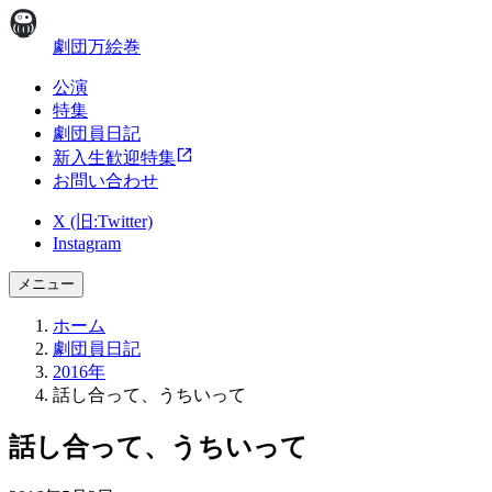
劇団万絵巻
公演
特集
劇団員日記
新入生歓迎特集
お問い合わせ
X (旧:Twitter)
Instagram
メニュー
ホーム
劇団員日記
2016年
話し合って、うちいって
話し合って、うちいって