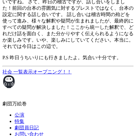
いですね。 さて、昨日の稽古ですが、話し合いをしまし
た！前回の台本の雰囲気に対するブレストではなく、台本の
設定に関する話し合いです。 話し合いは稽古時間の殆どを
使って進み、様々な解釈や疑問が生まれましたが、最終的に
すべての疑問が解決しました！ここから統一した解釈で、ど
れだけ話を面白く、また分かりやすく伝えられるようになる
か楽しみです。いや、楽しみにしていてください。本当に。
それでは今日はこの辺で。
P.S 昨日うちいりにも行きましたよ。気合い十分です。
社会
一覧表示
オープニング！！
劇団万絵巻
公演
特集
劇団員日記
お問い合わせ