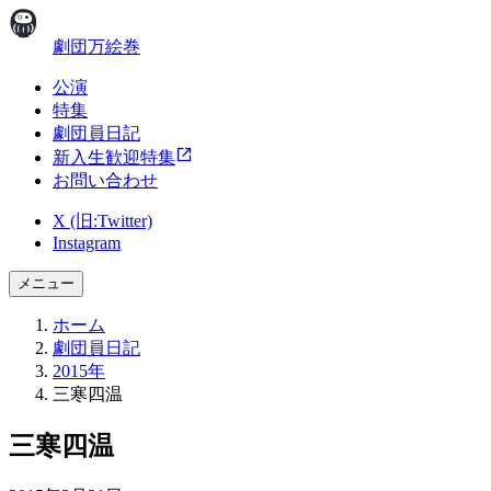
劇団万絵巻
公演
特集
劇団員日記
新入生歓迎特集
お問い合わせ
X (旧:Twitter)
Instagram
メニュー
ホーム
劇団員日記
2015年
三寒四温
三寒四温