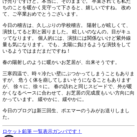
け売りですけど。本当に、そのままで。 卒業されても私た
ちのことを暖かく見守って下さると、嬉しいですね。 改め
て、ご卒業おめでとうございます。
今日の稽古は、久しぶりの学校稽古。 陽射しが眩しくて、
演技してると割と困りました。 眩しいのなんの。目がキュ
ッてなります。 個人的には、演技には関係ないけど紫外線
量も気になります。 でも、太陽に負けるような演技をして
いるようではまだまだですね！
春の陽射しのように暖かいお芝居が、出来そうです。
三寒四温で、時々冷たい壁にぶつかってしまうこともありま
すが、 危うく体を崩してしまいそうになることもあります
が、 徐々に、徐々に。 春の訪れと同じスピードで、外が暖
かくなるペースに合わせて、お芝居の完成度もいい方向に向
かっています。 緩やかに、緩やかに。
今日のブログは新三回生、ポエマーのうみがお送りしまし
た。
ロケット鉛筆
一覧表示
ガンバです！