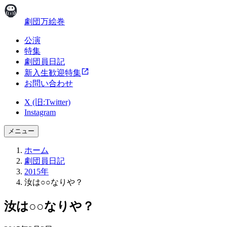
劇団万絵巻
公演
特集
劇団員日記
新入生歓迎特集
お問い合わせ
X (旧:Twitter)
Instagram
メニュー
ホーム
劇団員日記
2015年
汝は○○なりや？
汝は○○なりや？