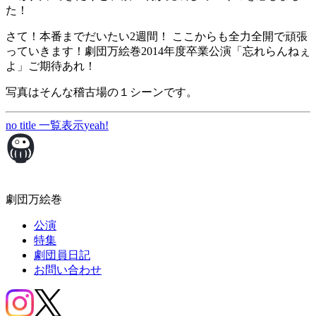
た！
さて！本番までだいたい2週間！ ここからも全力全開で頑張
っていきます！劇団万絵巻2014年度卒業公演「忘れらんねぇ
よ」ご期待あれ！
写真はそんな稽古場の１シーンです。
no title
一覧表示
yeah!
劇団万絵巻
公演
特集
劇団員日記
お問い合わせ