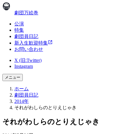
劇団万絵巻
公演
特集
劇団員日記
新入生歓迎特集
お問い合わせ
X (旧:Twitter)
Instagram
メニュー
ホーム
劇団員日記
2014年
それがわしらのとりえじゃき
それがわしらのとりえじゃき