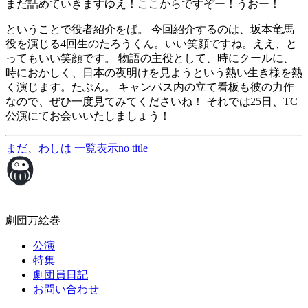
まだ詰めていきますゆえ！ここからですぞー！うおー！
ということで役者紹介をば。 今回紹介するのは、坂本竜馬
役を演じる4回生のたろうくん。いい笑顔ですね。ええ、と
ってもいい笑顔です。 物語の主役として、時にクールに、
時におかしく、日本の夜明けを見ようという熱い生き様を熱
く演じます。たぶん。 キャンパス内の立て看板も彼の力作
なので、ぜひ一度見てみてくださいね！ それでは25日、TC
公演にてお会いいたしましょう！
まだ、わしは
一覧表示
no title
劇団万絵巻
公演
特集
劇団員日記
お問い合わせ