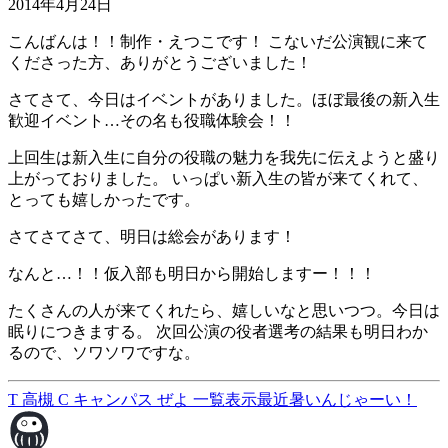
2014年4月24日
こんばんは！！制作・えつこです！ こないだ公演観に来て
くださった方、ありがとうございました！
さてさて、今日はイベントがありました。ほぼ最後の新入生
歓迎イベント…その名も役職体験会！！
上回生は新入生に自分の役職の魅力を我先に伝えようと盛り
上がっておりました。 いっぱい新入生の皆が来てくれて、
とっても嬉しかったです。
さてさてさて、明日は総会があります！
なんと…！！仮入部も明日から開始しますー！！！
たくさんの人が来てくれたら、嬉しいなと思いつつ。今日は
眠りにつきまする。 次回公演の役者選考の結果も明日わか
るので、ソワソワですな。
T 高槻 C キャンパス ぜよ
一覧表示
最近暑いんじゃーい！