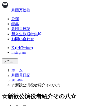
劇団万絵巻
公演
特集
劇団員日記
新入生歓迎特集
お問い合わせ
X (旧:Twitter)
Instagram
メニュー
ホーム
劇団員日記
2014年
☆新歓公演役者紹介その八☆
☆新歓公演役者紹介その八☆