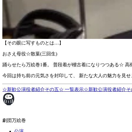
【その眼に写すものとは…】
おさえ母役☆散葉(三回生)
踊らせたら万絵巻1番。 普段着が稽古着になりつつある☆ 高槻
今回は持ち前の元気さを封印して、 新たな大人の魅力を見せ
☆新歓公演役者紹介その五☆
一覧表示
☆新歓公演役者紹介そ
劇団万絵巻
公演