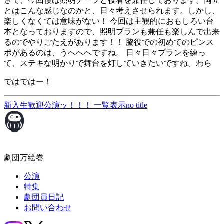
さて、今回僕は照明チーフと役者を兼任しております。両立
とはこんな感じなのかと、日々考えさせられます。しかし、
楽しくなくては意味がない！ 今回は主観的におもしろい台
本となっておりますので、照明プランも兼任も楽しんで出来
るのでやりごたえがあります！！ 脇役での初めてのピンス
ポがあるのは、うへへへですね。 日々日々プランを練っ
て、ステキな明かりで舞台を灯していきたいですね。わら
ではではー！
新入生歓迎公演ッ！！！
一覧表示
no title
劇団万絵巻
公演
特集
劇団員日記
お問い合わせ