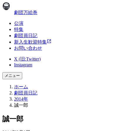
劇団万絵巻
公演
特集
劇団員日記
新入生歓迎特集
お問い合わせ
X (旧:Twitter)
Instagram
メニュー
ホーム
劇団員日記
2014年
誠一郎
誠一郎