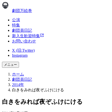
劇団万絵巻
公演
特集
劇団員日記
新入生歓迎特集
お問い合わせ
X (旧:Twitter)
Instagram
メニュー
ホーム
劇団員日記
2014年
白きをみれば夜ぞふけにける
白きをみれば夜ぞふけにける