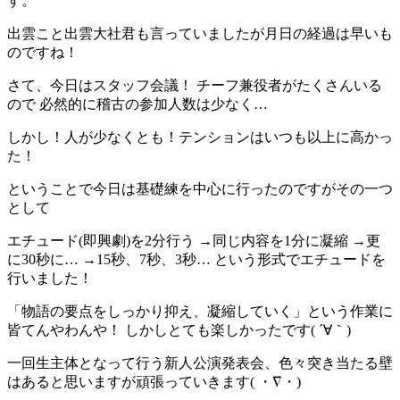
す。
出雲こと出雲大社君も言っていましたが月日の経過は早いも
のですね！
さて、今日はスタッフ会議！ チーフ兼役者がたくさんいる
ので 必然的に稽古の参加人数は少なく…
しかし！人が少なくとも！テンションはいつも以上に高かっ
た！
ということで今日は基礎練を中心に行ったのですがその一つ
として
エチュード(即興劇)を2分行う →同じ内容を1分に凝縮 →更
に30秒に… →15秒、7秒、3秒… という形式でエチュードを
行いました！
「物語の要点をしっかり抑え、凝縮していく」という作業に
皆てんやわんや！ しかしとても楽しかったです( ´∀｀)
一回生主体となって行う新人公演発表会、色々突き当たる壁
はあると思いますが頑張っていきます( ・∇・)