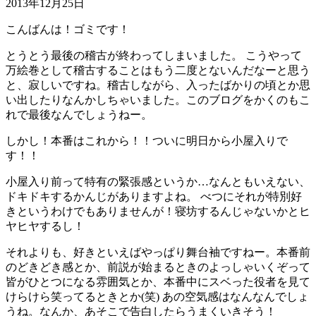
2013年12月25日
こんばんは！ゴミです！
とうとう最後の稽古が終わってしまいました。 こうやって
万絵巻として稽古することはもう二度とないんだなーと思う
と、寂しいですね。稽古しながら、入ったばかりの頃とか思
い出したりなんかしちゃいました。このブログをかくのもこ
れで最後なんでしょうねー。
しかし！本番はこれから！！ついに明日から小屋入りで
す！！
小屋入り前って特有の緊張感というか…なんともいえない、
ドキドキするかんじがありますよね。 べつにそれが特別好
きというわけでもありませんが！寝坊するんじゃないかとヒ
ヤヒヤするし！
それよりも、好きといえばやっぱり舞台袖ですねー。本番前
のどきどき感とか、前説が始まるときのよっしゃいくぞって
皆がひとつになる雰囲気とか、本番中にスベった役者を見て
けらけら笑ってるときとか(笑) あの空気感はなんなんでしょ
うね。なんか、あそこで告白したらうまくいきそう！