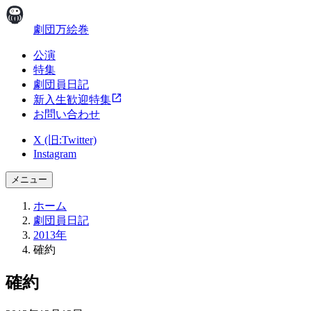
劇団万絵巻
公演
特集
劇団員日記
新入生歓迎特集
お問い合わせ
X (旧:Twitter)
Instagram
メニュー
ホーム
劇団員日記
2013年
確約
確約