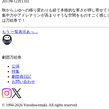
2013年12月13日
秋からふゆへの移り変わりも経て本格的な寒さが押し寄せて
集中力やアドレナリンが高まりそうな空間をものすごく感じし
は万絵巻で！
もう
一覧表示
あっ…
劇団万絵巻
公演
特集
劇団員日記
お問い合わせ
© 1994-2026 Yoroduwemaki. All rights reserved.