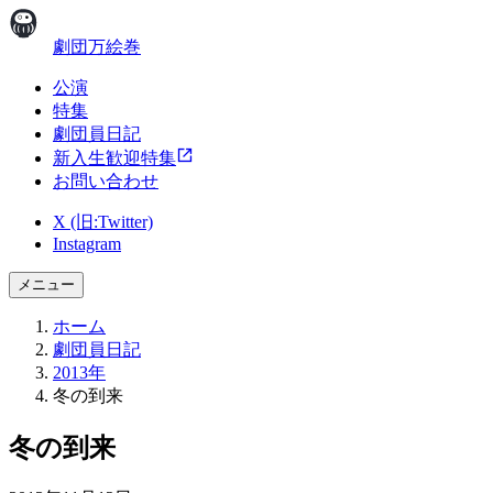
劇団万絵巻
公演
特集
劇団員日記
新入生歓迎特集
お問い合わせ
X (旧:Twitter)
Instagram
メニュー
ホーム
劇団員日記
2013年
冬の到来
冬の到来