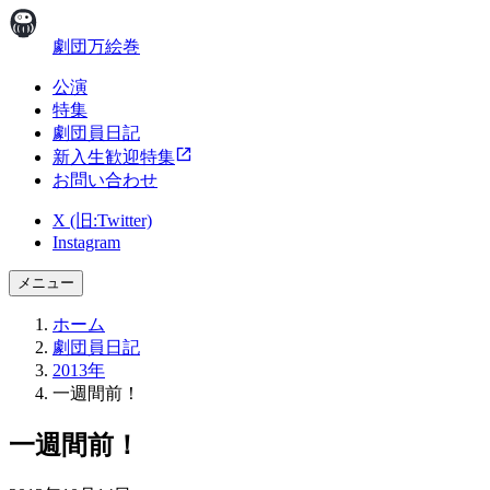
劇団万絵巻
公演
特集
劇団員日記
新入生歓迎特集
お問い合わせ
X (旧:Twitter)
Instagram
メニュー
ホーム
劇団員日記
2013年
一週間前！
一週間前！