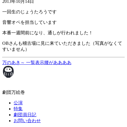
2013年10月14日
一回生のじょうたろうです
音響オペを担当しています
本番一週間前になり、通しが行われました！
OBさんも稽古場に見に来ていただきました（写真がなくて
すいません）
万のあき～
一覧表示
腰がああああ
劇団万絵巻
公演
特集
劇団員日記
お問い合わせ