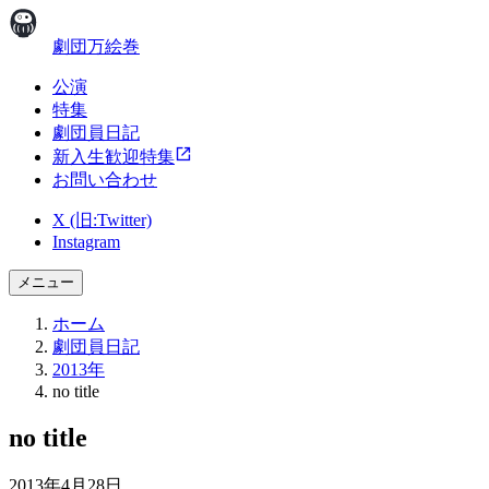
劇団万絵巻
公演
特集
劇団員日記
新入生歓迎特集
お問い合わせ
X (旧:Twitter)
Instagram
メニュー
ホーム
劇団員日記
2013年
no title
no title
2013年4月28日