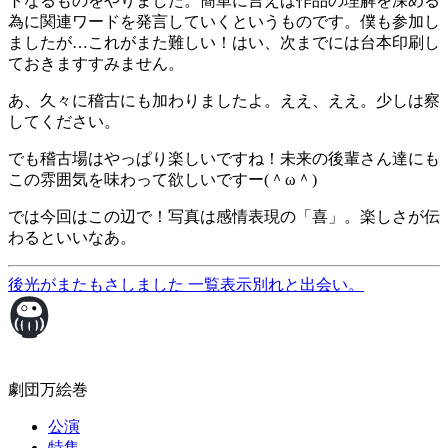
トなるものをやりました。簡単に言えば作品の理解を深める
為に関連ワードを発言していくというものです。僕も参加し
ましたが…これがまた難しい！はい、次までには台本印刷し
ておきますすみません。
あ、久々に稽古にも加わりましたよ。ええ、ええ。少しは察
してください。
でも稽古場はやっぱり楽しいですね！未来の後輩さん達にも
この雰囲気を味わって欲しいですー(＾ω＾)
では今回はこの辺で！写真は感情表現の「喜」。楽しさが伝
わるといいなあ。
後光がまたもさしました
一覧表示
別れと出会い。
劇団万絵巻
公演
特集