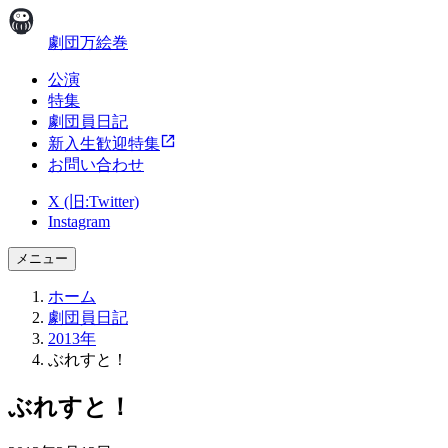
劇団万絵巻
公演
特集
劇団員日記
新入生歓迎特集
お問い合わせ
X (旧:Twitter)
Instagram
メニュー
ホーム
劇団員日記
2013年
ぶれすと！
ぶれすと！