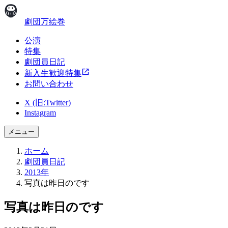
劇団万絵巻
公演
特集
劇団員日記
新入生歓迎特集
お問い合わせ
X (旧:Twitter)
Instagram
メニュー
ホーム
劇団員日記
2013年
写真は昨日のです
写真は昨日のです