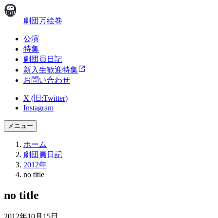
劇団万絵巻
公演
特集
劇団員日記
新入生歓迎特集
お問い合わせ
X (旧:Twitter)
Instagram
メニュー
ホーム
劇団員日記
2012年
no title
no title
2012年10月15日