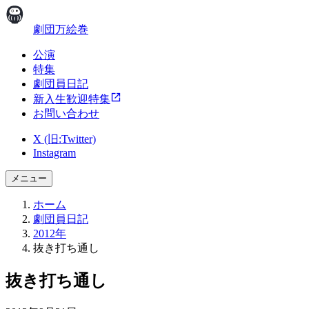
劇団万絵巻
公演
特集
劇団員日記
新入生歓迎特集
お問い合わせ
X (旧:Twitter)
Instagram
メニュー
ホーム
劇団員日記
2012年
抜き打ち通し
抜き打ち通し