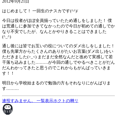
2012年9月21日
はじめまして！ 一回生のナスカです(^^)/
今日は役者がほぼ全員揃っていたため通しをしました！ 僕
は荒通しに参加できてなかったので今日が初めての通しでか
なり不安でしたが、なんとかやりきることはできました
(^_^)
通し後には皆でお互いの役についてのダメ出しをしました！
僕も先輩方からたくさんのありがたいお言葉(ダメ出し)をい
ただきました(>_<) まだまだ全然なんだと改めて実感して若
干落ち込みました………が今回の通しでやるべきことがだん
だんわかってきたと思うのでこれからもがんばっていきま
す！！
明日から学校始まるので勉強の方もそれなりにがんばりま
す………
連投すみません。
一覧表示
ホクトの囀リ