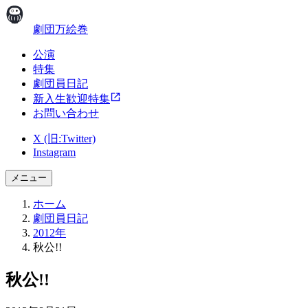
劇団万絵巻
公演
特集
劇団員日記
新入生歓迎特集
お問い合わせ
X (旧:Twitter)
Instagram
メニュー
ホーム
劇団員日記
2012年
秋公!!
秋公!!