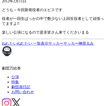
2012年2月11日
どうも～今回新発役者のエビスです
役者が一回生ばっかの中で数少ない上回生役者として頑張っ
てますよ!!
楽しい公演になるので是非皆さん来てくださいまる
ねむたいねむたい
一覧表示
サッカーサッカー榊原るみ
劇団万絵巻
公演
特集
劇団員日記
お問い合わせ