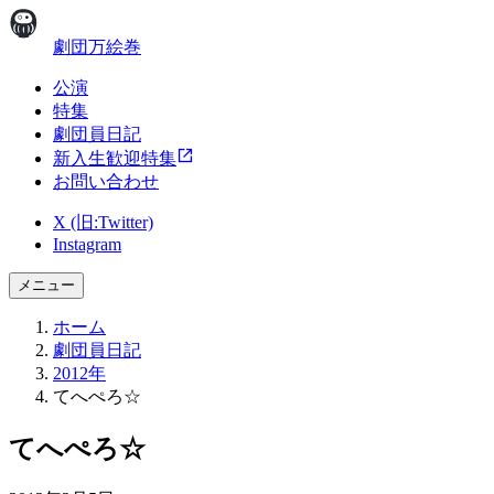
劇団万絵巻
公演
特集
劇団員日記
新入生歓迎特集
お問い合わせ
X (旧:Twitter)
Instagram
メニュー
ホーム
劇団員日記
2012年
てへぺろ☆
てへぺろ☆