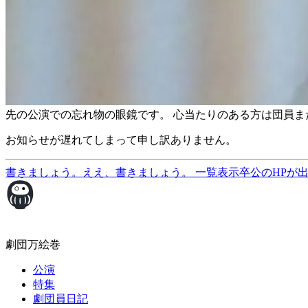
先の公演での忘れ物の眼鏡です。 心当たりのある方は団員また
お知らせが遅れてしまって申し訳ありません。
書きましょう。ええ、書きましょう。
一覧表示
卒公のHPが
劇団万絵巻
公演
特集
劇団員日記