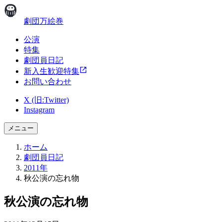
劇団万絵巻
公演
特集
劇団員日記
新入生歓迎特集
お問い合わせ
X (旧:Twitter)
Instagram
メニュー
ホーム
劇団員日記
2011年
秋公演の忘れ物
秋公演の忘れ物