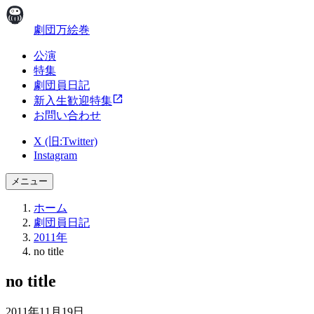
劇団万絵巻
公演
特集
劇団員日記
新入生歓迎特集
お問い合わせ
X (旧:Twitter)
Instagram
メニュー
ホーム
劇団員日記
2011年
no title
no title
2011年11月19日