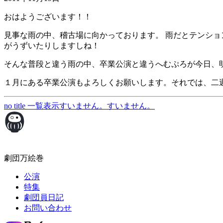
おはようございます！！
見事な雨の中、稽古場に向かっております。 雨だとテンシ
がうずいたりしますしね！
そんな普段と違う雨の中、卒業公演と違うへむぷろが今日、
１月にある卒業公演もよろしくお願いします。それでは、二
no title
一覧表示
すいません。すいません。
劇団万絵巻
公演
特集
劇団員日記
お問い合わせ