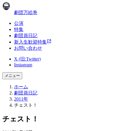
劇団万絵巻
公演
特集
劇団員日記
新入生歓迎特集
お問い合わせ
X (旧:Twitter)
Instagram
メニュー
ホーム
劇団員日記
2011年
チェスト！
チェスト！