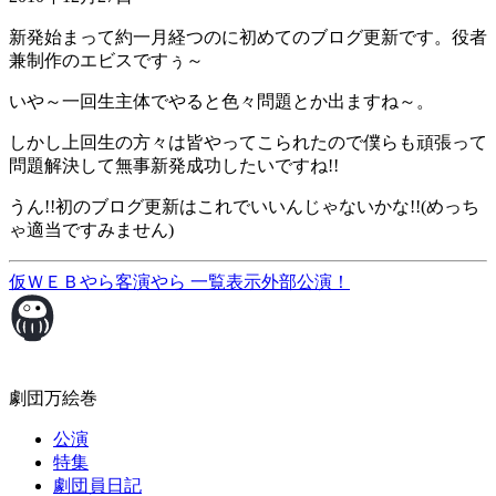
新発始まって約一月経つのに初めてのブログ更新です。役者
兼制作のエビスですぅ～
いや～一回生主体でやると色々問題とか出ますね～。
しかし上回生の方々は皆やってこられたので僕らも頑張って
問題解決して無事新発成功したいですね!!
うん!!初のブログ更新はこれでいいんじゃないかな!!(めっち
ゃ適当ですみません)
仮ＷＥＢやら客演やら
一覧表示
外部公演！
劇団万絵巻
公演
特集
劇団員日記