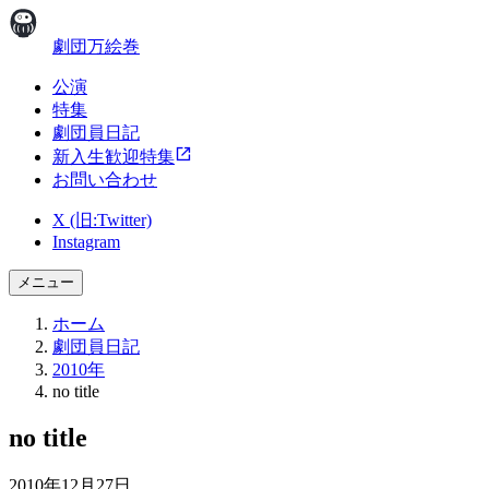
劇団万絵巻
公演
特集
劇団員日記
新入生歓迎特集
お問い合わせ
X (旧:Twitter)
Instagram
メニュー
ホーム
劇団員日記
2010年
no title
no title
2010年12月27日