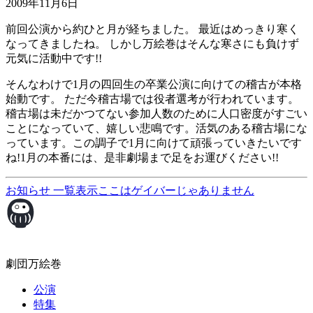
2009年11月6日
前回公演から約ひと月が経ちました。 最近はめっきり寒く
なってきましたね。 しかし万絵巻はそんな寒さにも負けず
元気に活動中です!!
そんなわけで1月の四回生の卒業公演に向けての稽古が本格
始動です。 ただ今稽古場では役者選考が行われています。
稽古場は未だかつてない参加人数のために人口密度がすごい
ことになっていて、嬉しい悲鳴です。活気のある稽古場にな
っています。この調子で1月に向けて頑張っていきたいです
ね!1月の本番には、是非劇場まで足をお運びください!!
お知らせ
一覧表示
ここはゲイバーじゃありません
劇団万絵巻
公演
特集