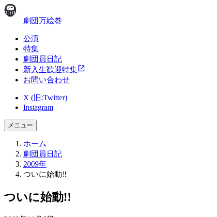
劇団万絵巻
公演
特集
劇団員日記
新入生歓迎特集
お問い合わせ
X (旧:Twitter)
Instagram
メニュー
ホーム
劇団員日記
2009年
ついに始動!!
ついに始動!!